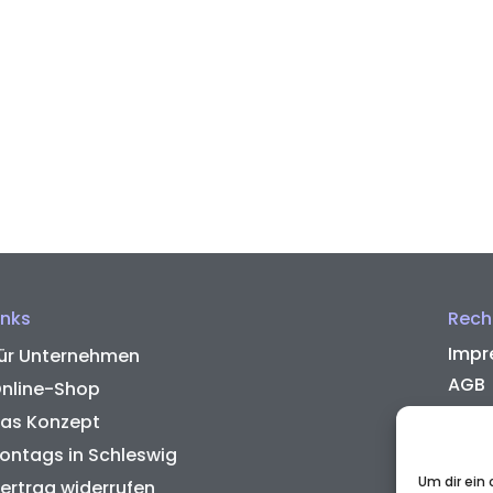
inks
Rech
Impr
ür Unternehmen
AGB
nline-Shop
Zahl
as Konzept
Wide
ontags in Schleswig
Rück
Um dir ein
ertrag widerrufen