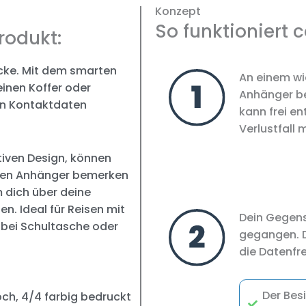
Konzept
So funktioniert 
rodukt:
ücke. Mit dem smarten
An einem wi
nen Koffer oder
Anhänger be
en Kontaktdaten
kann frei e
Verlustfall 
iven Design, können
einen Anhänger bemerken
dich über deine
n. Ideal für Reisen mit
Dein Gegens
 bei Schultasche oder
gegangen. D
die Datenfr
Der Bes
ch, 4/4 farbig bedruckt