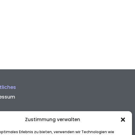
tliches
essum
ung & Versand
Zustimmung verwalten
rrufsbelehrung
sendungen
 optimales Erlebnis zu bieten, verwenden wir Technologien wie