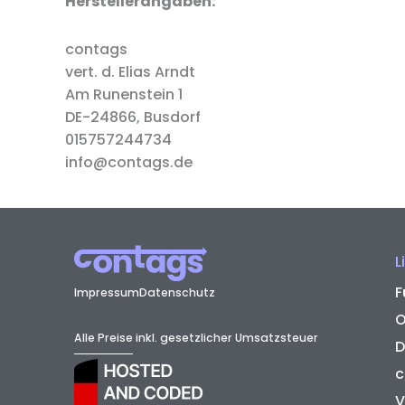
Herstellerangaben:
contags
vert. d. Elias Arndt
Am Runenstein 1
DE-24866, Busdorf
015757244734
info@contags.de
L
F
Impressum
Datenschutz
O
Alle Preise inkl. gesetzlicher Umsatzsteuer
D
c
V