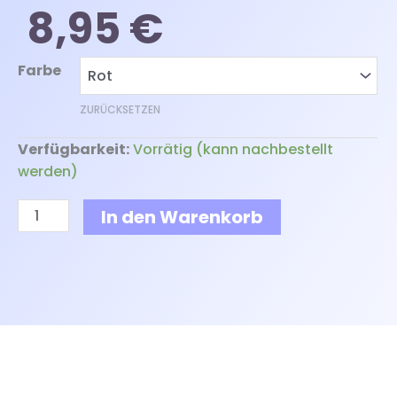
8,95
€
Gepäckanhänger
Farbe
im
Kartenformat
ZURÜCKSETZEN
Menge
Verfügbarkeit:
Vorrätig (kann nachbestellt
werden)
In den Warenkorb