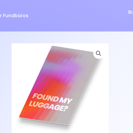
B
r Fundbüros