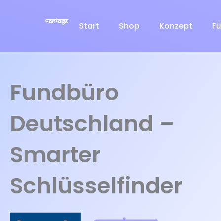
Zum
Inhalt
Start
Shop
Konzept
Fü
springen
Fundbüro
Deutschland –
Smarter
Schlüsselfinder