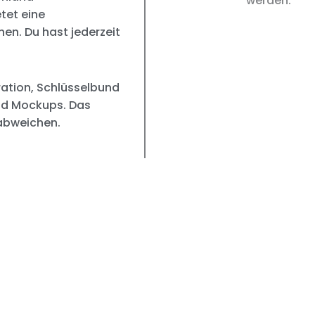
werden.
tet eine
n. Du hast jederzeit
ation, Schlüsselbund
ind Mockups. Das
 abweichen.