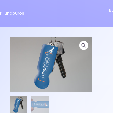
B
r Fundbüros