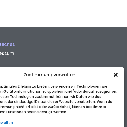
tliches
essum
ung & Versand
Zustimmung verwalten
rrufsbelehrung
sendungen
 optimales Erlebnis zu bieten, verwenden wir Technologien wie
m Geräteinformationen zu speichern und/oder darauf zuzugreifen.
al Media Rechtstexte
esen Technologien zustimmst, können wir Daten wie das
ie-Einstellungen
ten oder eindeutige IDs auf dieser Website verarbeiten. Wenn du
immung nicht erteilst oder zurückziehst, können bestimmte
nd Funktionen beeinträchtigt werden.
rwalten