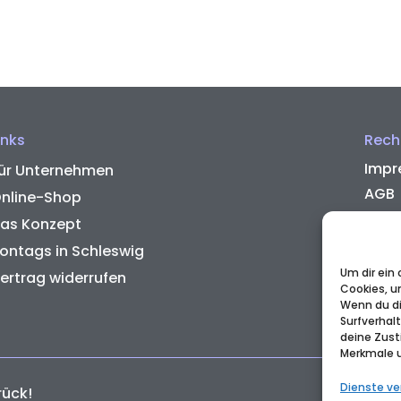
inks
Rech
Impr
ür Unternehmen
AGB
nline-Shop
Zahl
as Konzept
Wide
ontags in Schleswig
Rück
Um dir ein
ertrag widerrufen
Cookies, u
Soci
Wenn du di
Cook
Surfverhal
deine Zust
Merkmale u
Dienste ve
rück!