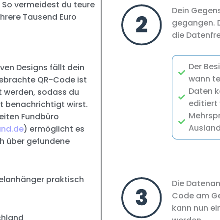
 So vermeidest du teure
Dein Gegens
ehrere Tausend Euro
gegangen. D
die Datenfr
Der Bes
en Designs fällt dein
wann tei
gebrachte QR-Code ist
Daten k
t werden, sodass du
editiert
t benachrichtigt wirst.
Mehrspr
eiten Fundbüro
Ausland
and.de
) ermöglicht es
h über gefundene
selanhänger praktisch
Die Datenans
Code am Ge
kann nun e
chland