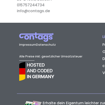
015757244734
info@contags.de
L
F
Impressum
Datenschutz
O
Alle Preise inkl. gesetzlicher Umsatzsteuer
D
c
V
Erhalte dein Eigentum leichter zu