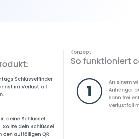
Konzept
So funktioniert 
rodukt:
tags Schlüsselfinder
An einem wi
annst im Verlustfall
Anhänger be
n.
kann frei e
Verlustfall 
r, deine Schlüssel
 Sollte dein Schlüssel
n den auffälligen QR-